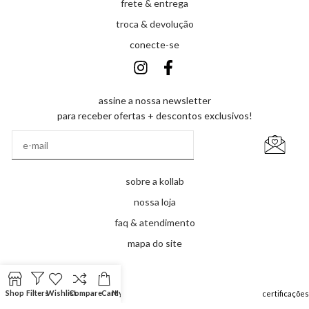
frete & entrega
troca & devolução
conecte-se
assine a nossa newsletter
para receber ofertas + descontos exclusivos!
sobre a kollab
nossa loja
faq & atendimento
mapa do site
Shop
Filters
Wishlist
Compare
Cart
My account
ormas de pagamento
certificações