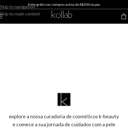
frete grátis nas compras acima de R$300 via pac
Skip to navigation
Skip to main content
cosméticos coreanos com
formulações inovadoras e cruelty-
free. descubra produtos k-beauty
de skin care para sua rotina de
cuidados com a pele e maquiagem
vegana.
explore a nossa curadoria de cosméticos k-beauty
e
comece a sua jornada de cuidados com a pele