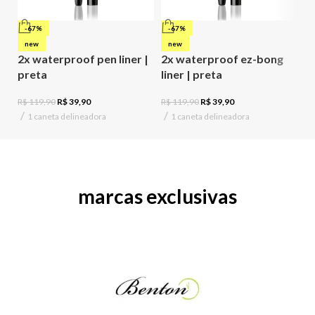
-67%
-67%
new
new
2x waterproof pen liner |
2x waterproof ez-bong
2
preta
liner | preta
li
R$
119,90
R$
39,90
R$
119,90
R$
39,90
R$
1 caneta delineadora
1 caneta delineadora
marcas exclusivas