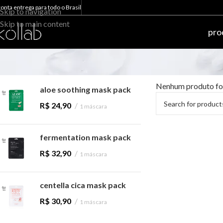
ronta entrega para todo o Brasil
Skip to navigation
Skip to main content
pro
mais vendidos
Nenhum produto foi
aloe soothing mask pack
R$
24,90
1 máscara
fermentation mask pack
R$
32,90
1 máscara
centella cica mask pack
R$
30,90
1 máscara