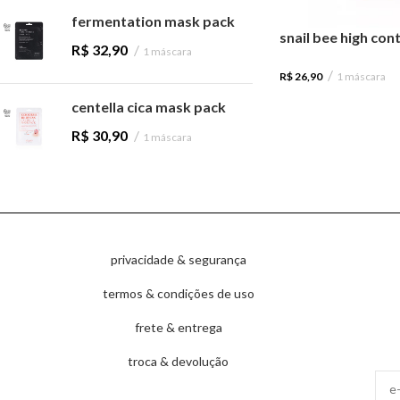
fermentation mask pack
snail bee high co
R$
32,90
1 máscara
R$
26,90
1 máscara
centella cica mask pack
R$
30,90
1 máscara
privacidade & segurança
termos & condições de uso
frete & entrega
troca & devolução