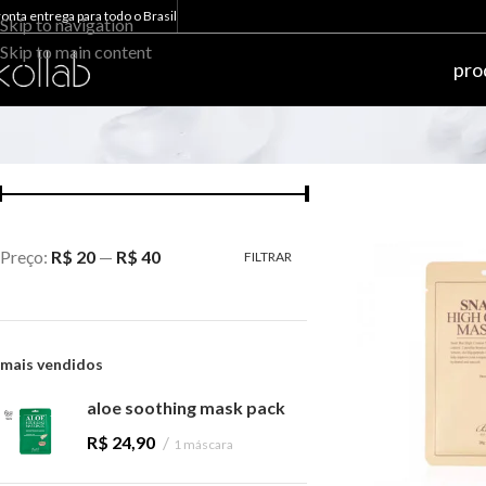
ronta entrega para todo o Brasil
Skip to navigation
Skip to main content
pro
por preço
Preço:
R$ 20
—
R$ 40
FILTRAR
mais vendidos
aloe soothing mask pack
R$
24,90
1 máscara