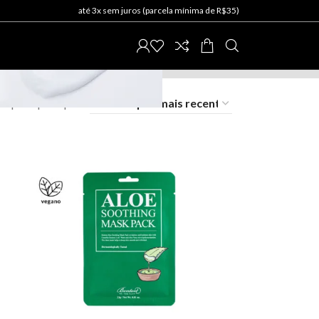
até 3x sem juros (parcela mínima de R$35)
9
12
18
24