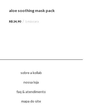
aloe soothing mask pack
R$
24,90
1 máscara
sobre a kollab
nossa loja
faq & atendimento
mapa do site