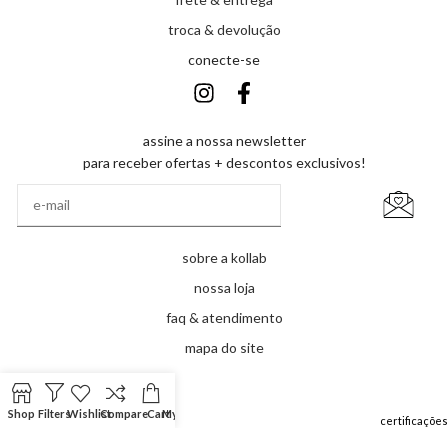
troca & devolução
conecte-se
assine a nossa newsletter
para receber ofertas + descontos exclusivos!
sobre a kollab
nossa loja
faq & atendimento
mapa do site
Shop
Filters
Wishlist
Compare
Cart
My account
ormas de pagamento
certificações