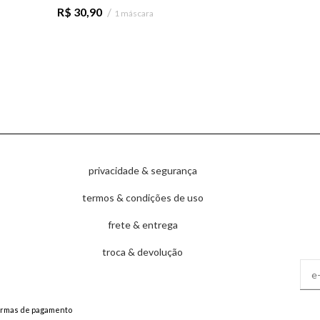
R$
30,90
1 máscara
privacidade & segurança
termos & condições de uso
frete & entrega
troca & devolução
ormas de pagamento