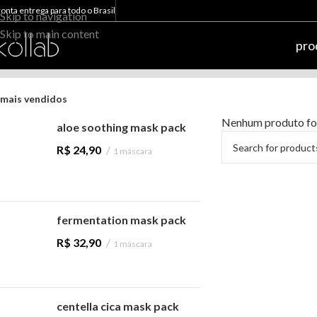
ronta entrega para todo o Brasil
Skip to navigation
Skip to main content
pro
mais vendidos
Nenhum produto foi
aloe soothing mask pack
R$
24,90
1 máscara
fermentation mask pack
R$
32,90
1 máscara
centella cica mask pack