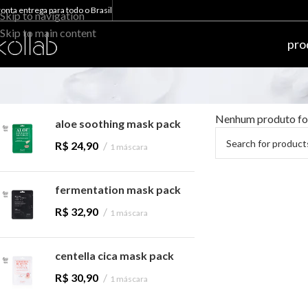
ronta entrega para todo o Brasil
Skip to navigation
Skip to main content
pro
mais vendidos
Nenhum produto foi
aloe soothing mask pack
R$
24,90
1 máscara
fermentation mask pack
R$
32,90
1 máscara
centella cica mask pack
R$
30,90
1 máscara