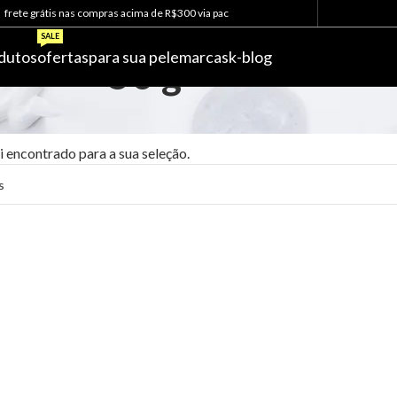
frete grátis nas compras acima de R$300 via pac
SALE
dutos
ofertas
para sua pele
marcas
k-blog
50 g
 encontrado para a sua seleção.